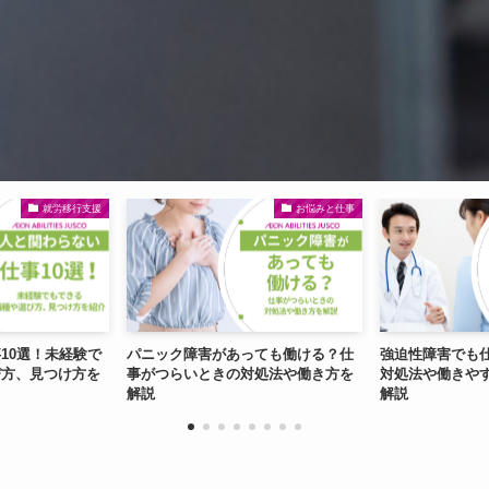
お悩みと仕事
お悩みと仕事
障害があっても働ける？仕
強迫性障害でも仕事は続けられる？
適応障
いときの対処法や働き方を
対処法や働きやすい環境、相談先を
ント
解説