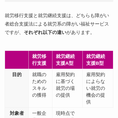
就労移行支援と就労継続支援は、どちらも障がい
者総合支援法による就労系の障がい福祉サービス
ですが、
それぞれ以下の違い
があります。
就労移
就労継続
就労継続
行支援
支援A型
支援B型
目的
就職の
雇用契約
雇用契約
ための
に基づく
によらな
スキル
就労の場
い就労の
の獲得
の提供
機会の提
供
対象者
一般企
現時点で