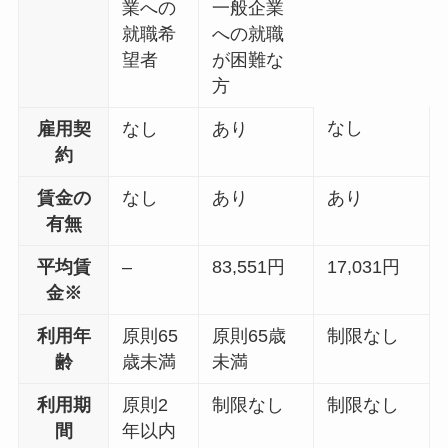
業への
一般企業
就職希
への就職
望者
が困難な
方
なし
雇用契
なし
あり
約
賃金の
なし
あり
あり
有無
平均賃
–
83,551円
17,031円
金※
利用年
原則65
原則65歳
制限なし
齢
歳未満
未満
利用期
原則2
制限なし
制限なし
間
年以内