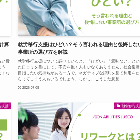
計算
就労移行支援はひどい？そう言われる理由と後悔しな
事業所の選び方を解説
らい費
就労移行支援について調べていると、「ひどい」「意味ない」とい
ょう
た口コミを目にして、不安を抱く人も少なくありません。社会復帰
なくな
目指したい気持ちがある一方で、ネガティブな評判を見て利用をた
らってしまう人もいるでしょう。しかし、こうした意見...
2026.07.08
行支援
就労移行支