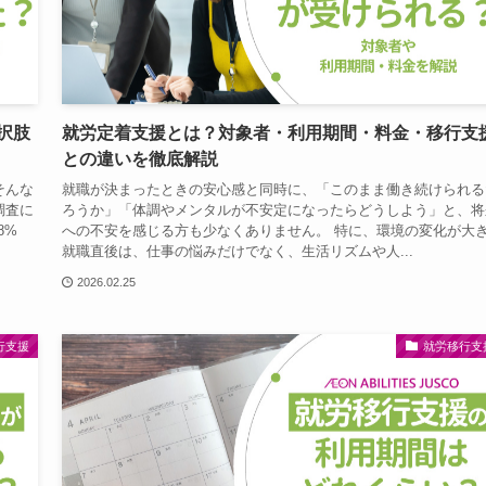
択肢
就労定着支援とは？対象者・利用期間・料金・移行支
との違いを徹底解説
そんな
就職が決まったときの安心感と同時に、「このまま働き続けられる
調査に
ろうか」「体調やメンタルが不安定になったらどうしよう」と、将
8%
への不安を感じる方も少なくありません。 特に、環境の変化が大
就職直後は、仕事の悩みだけでなく、生活リズムや人...
2026.02.25
行支援
就労移行支