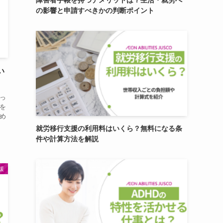
障害者手帳を持つデメリットは？生活・就労へ
の影響と申請すべきかの判断ポイント
い
っ
を
め
就労移行支援の利用料はいくら？無料になる条
件や計算方法を解説
援