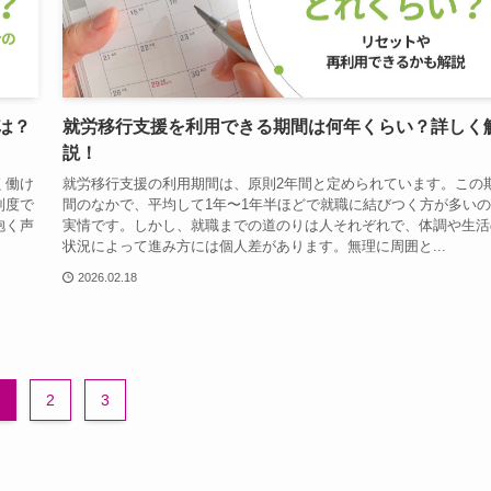
は？
就労移行支援を利用できる期間は何年くらい？詳しく
説！
く働け
就労移行支援の利用期間は、原則2年間と定められています。この
制度で
間のなかで、平均して1年〜1年半ほどで就職に結びつく方が多い
抱く声
実情です。しかし、就職までの道のりは人それぞれで、体調や生活
状況によって進み方には個人差があります。無理に周囲と...
2026.02.18
2
3