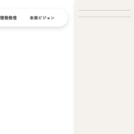
啓発発信
未来ビジョン
会
社
バリ
ダイ
アフ
バー
概
リー
シテ
要
ィ
問い合
経
お問い合
せ
営
わせ
理
念
ア
ビ
リ