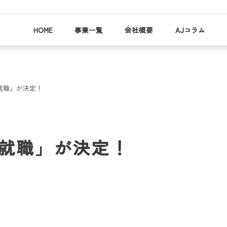
HOME
事業一覧
会社概要
AJコラム
就職」が決定！
business
company
就労
事業
会社
支援
一覧
概要
事業所一
「就職」が決定！
お
覧
わ
就業事例
一覧
就労支援
コラム
資料請求