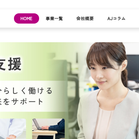
HOME
事業一覧
会社概要
AJコラム
business
company
就労
事業
会社
支援
一覧
概要
事業所一
お
覧
わ
就業事例
一覧
就労支援
コラム
資料請求