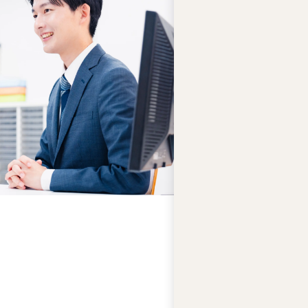
ー
ズ
綱
領
プ
ラ
イ
バ
シ
ー
ポ
リ
シ
ー