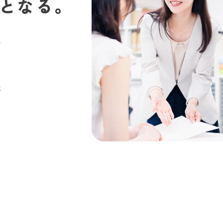
となる。
の
社
ら