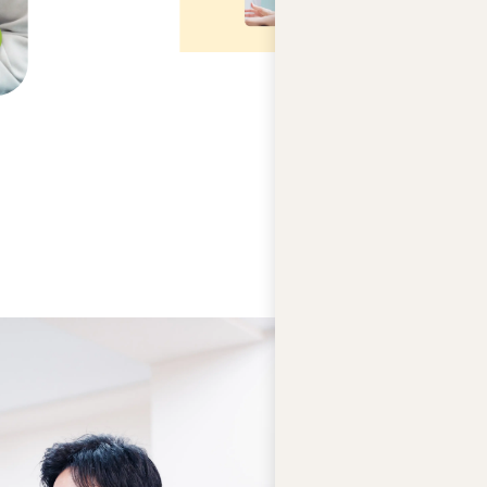
テ
ィ
ー
ズ
ジ
ャ
ス
コ
の
人
権
基
本
方
針
ア
ビ
リ
テ
ィ