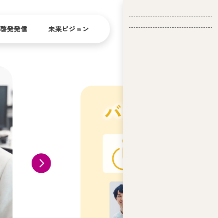
啓発発信
未来ビジョン
会
社
バリ
ダイ
アフ
バー
概
リー
シテ
要
ィ
問い合
経
お問い合
せ
営
わせ
理
念
ア
ビ
リ