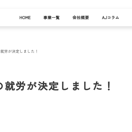
HOME
事業一覧
会社概要
AJコラム
の就労が決定しました！
business
company
就労
事業
会社
支援
一覧
概要
事業所一
の就労が決定しました！
お
覧
わ
就業事例
一覧
就労支援
コラム
資料請求