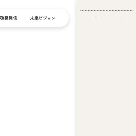
啓発発信
未来ビジョン
会
社
バリ
ダイ
アフ
バー
概
リー
シテ
要
ィ
問い合
経
お問い合
せ
営
わせ
理
念
ア
ビ
リ