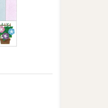
ー
ズ
綱
領
プ
ラ
イ
バ
シ
ー
ポ
リ
シ
ー