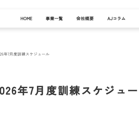
HOME
事業一覧
会社概要
AJコラム
26年7月度訓練スケジュール
business
company
就労
事業
会社
支援
一覧
概要
事業所一
026年7月度訓練スケジュ
お
覧
わ
就業事例
一覧
就労支援
コラム
資料請求