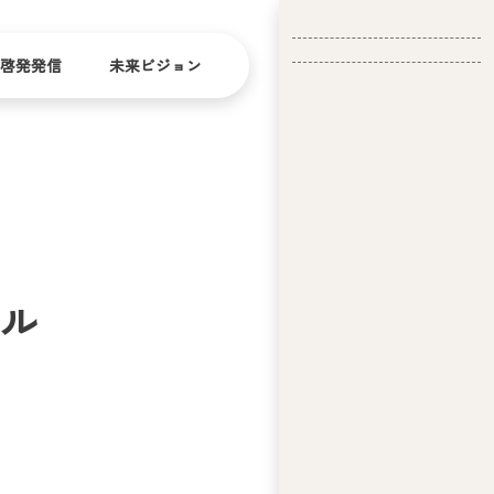
啓発発信
未来ビジョン
会
社
バリ
ダイ
アフ
バー
概
リー
シテ
要
ィ
ール
問い合
経
お問い合
せ
営
わせ
理
念
ア
ビ
リ