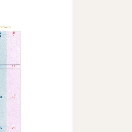
テ
ィ
ー
ズ
ジ
ャ
ス
コ
の
人
権
基
本
方
針
ア
ビ
リ
テ
ィ