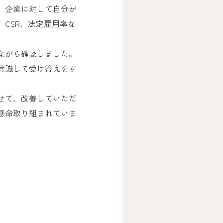
、企業に対して自分が
ー
CSR、法定雇用率な
ズ
綱
領
ながら確認しました。
プ
意識して受け答えをす
ラ
イ
バ
せて、改善していただ
シ
懸命取り組まれていま
ー
ポ
リ
シ
ー