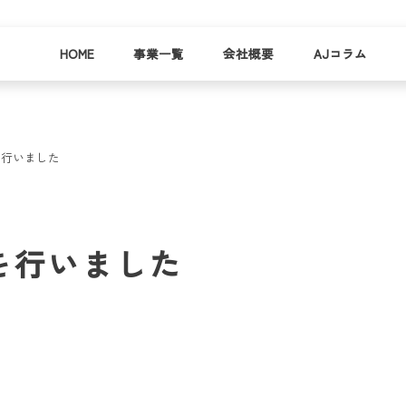
HOME
事業一覧
会社概要
AJコラム
を行いました
business
company
就労
事業
会社
支援
一覧
概要
事業所一
を行いました
お
覧
わ
就業事例
一覧
就労支援
コラム
資料請求