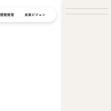
啓発発信
未来ビジョン
会
社
バリ
ダイ
アフ
バー
概
リー
シテ
要
ィ
問い合
経
お問い合
せ
営
わせ
理
念
ア
ビ
リ