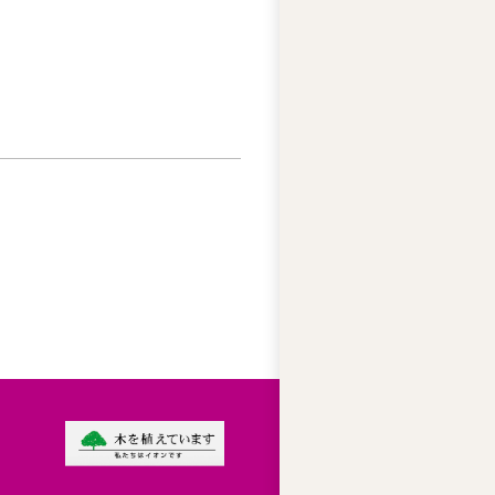
ー
ズ
綱
領
プ
ラ
イ
バ
シ
ー
ポ
リ
シ
ー