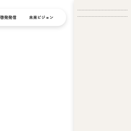
啓発発信
未来ビジョン
会
社
バリ
ダイ
アフ
バー
概
リー
シテ
要
ィ
問い合
経
お問い合
せ
営
わせ
理
念
ア
ビ
リ