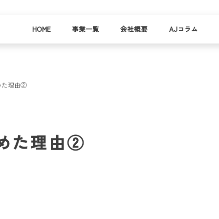
HOME
事業一覧
会社概要
AJコラム
めた理由②
business
company
就労
事業
会社
支援
一覧
概要
事業所一
めた理由②
お
覧
わ
就業事例
一覧
就労支援
コラム
資料請求