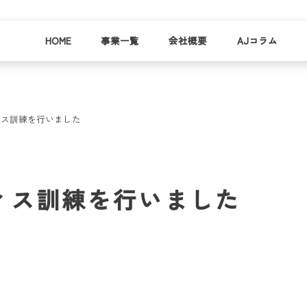
HOME
事業一覧
会社概要
AJコラム
ィス訓練を行いました
business
company
就労
事業
会社
支援
一覧
概要
事業所一
ィス訓練を行いました
お
覧
わ
就業事例
一覧
就労支援
コラム
資料請求