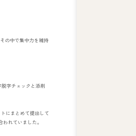
ー
ズ
綱
領
プ
、その中で集中力を維持
ラ
イ
バ
シ
ー
ポ
字脱字チェックと添削
リ
シ
ー
ートにまとめて提出して
合われていました。