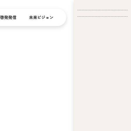
啓発発信
未来ビジョン
会
社
バリ
ダイ
アフ
バー
概
リー
シテ
要
ィ
問い合
経
お問い合
せ
営
わせ
理
念
ア
ビ
リ