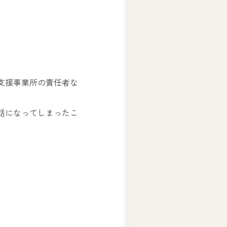
テ
ィ
ー
ズ
ジ
ャ
ス
支援事業所の責任者な
コ
の
人
話になってしまったこ
権
基
本
方
針
ア
ビ
リ
テ
ィ