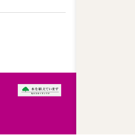
ー
ズ
綱
領
プ
ラ
イ
バ
シ
ー
ポ
リ
シ
ー