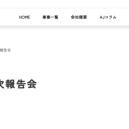
HOME
事業一覧
会社概要
AJコラム
次報告会
business
company
就労
事業
会社
支援
一覧
概要
事業所一
年次報告会
お
覧
わ
就業事例
一覧
就労支援
コラム
資料請求