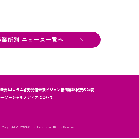
事業所別
ニュース一覧へ
社概要
AJコラム
啓発発信
未来ビジョン
苦情解決状況の公表
シー
ソーシャルメディアについて
Copyright(C)2025
Abilities Jusco.ltd..All Rights Reserved.