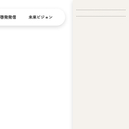
啓発発信
未来ビジョン
会
社
バリ
ダイ
アフ
バー
概
リー
シテ
要
ィ
問い合
経
お問い合
せ
営
わせ
理
念
ア
ビ
リ