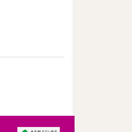
ー
ズ
綱
領
プ
ラ
イ
バ
シ
ー
ポ
リ
シ
ー