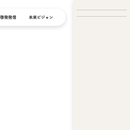
啓発発信
未来ビジョン
会
社
バリ
ダイ
アフ
バー
概
リー
シテ
要
ィ
問い合
経
お問い合
せ
営
わせ
理
念
ア
ビ
リ