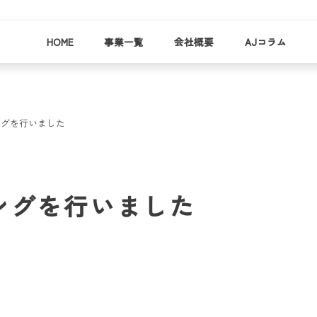
HOME
事業一覧
会社概要
AJコラム
ングを行いました
business
company
就労
事業
会社
支援
一覧
概要
事業所一
ングを行いました
お
覧
わ
就業事例
一覧
就労支援
コラム
資料請求