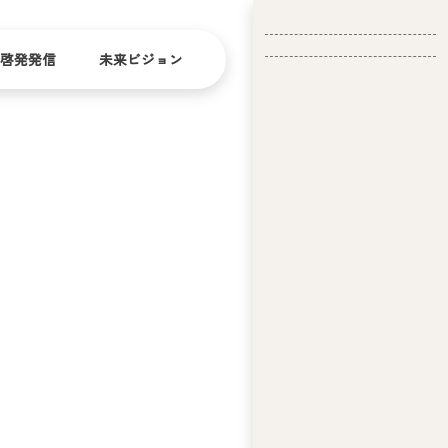
啓発発信
未来ビジョン
会
社
バリ
ダイ
アフ
バー
概
リー
シテ
要
ィ
問い合
経
お問い合
せ
営
わせ
理
念
ア
ビ
リ