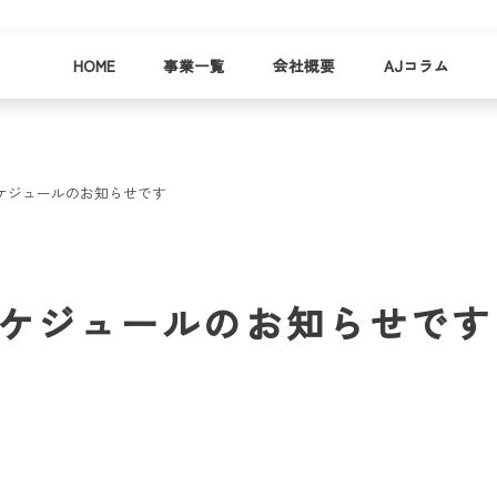
HOME
事業一覧
会社概要
AJコラム
ケジュールのお知らせです
business
company
就労
事業
会社
支援
一覧
概要
事業所一
スケジュールのお知らせです
お
覧
わ
就業事例
一覧
就労支援
コラム
資料請求