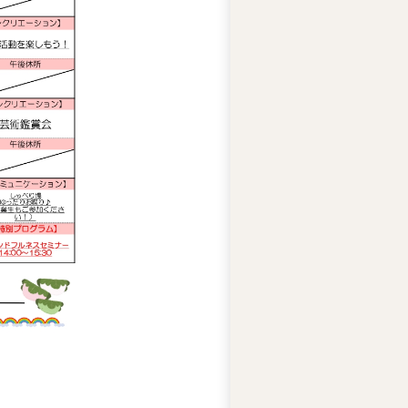
ー
ズ
綱
領
プ
ラ
イ
バ
シ
ー
ポ
リ
シ
ー