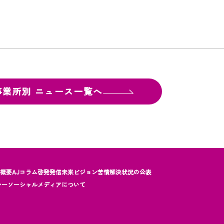
事業所別
ニュース一覧へ
社概要
AJコラム
啓発発信
未来ビジョン
苦情解決状況の公表
シー
ソーシャルメディアについて