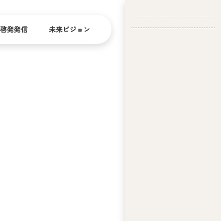
啓発発信
未来ビジョン
会
社
バリ
ダイ
アフ
バー
概
リー
シテ
要
ィ
問い合
経
お問い合
せ
営
わせ
理
念
ア
ビ
リ