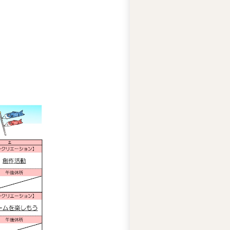
テ
ィ
ー
ズ
ジ
ャ
ス
コ
の
人
権
基
本
方
針
ア
ビ
リ
テ
ィ