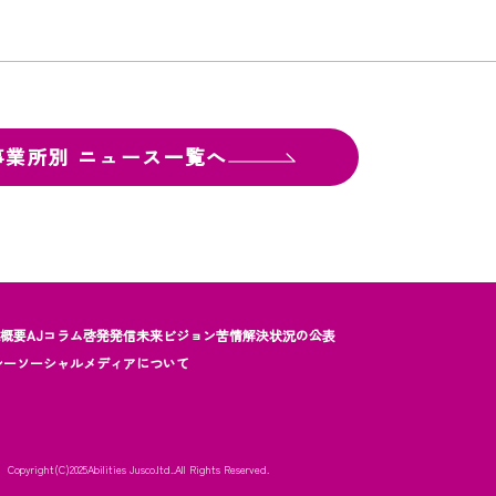
事業所別
ニュース一覧へ
社概要
AJコラム
啓発発信
未来ビジョン
苦情解決状況の公表
シー
ソーシャルメディアについて
Copyright(C)2025
Abilities Jusco.ltd..All Rights Reserved.