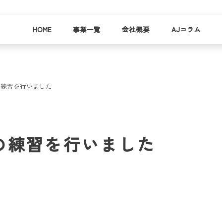
HOME
事業一覧
会社概要
AJコラム
の練習を行いました
business
company
就労
事業
会社
支援
一覧
概要
事業所一
の練習を行いました
お
覧
わ
就業事例
一覧
就労支援
コラム
資料請求