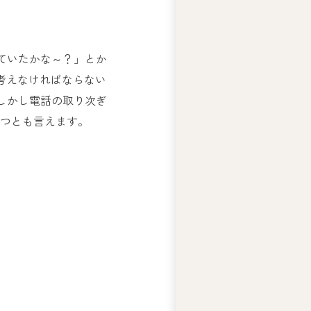
ー
ズ
綱
ていたかな～？」とか
領
考えなければならない
プ
しかし電話の取り次ぎ
ラ
イ
1つとも言えます。
バ
シ
ー
ポ
リ
シ
ー