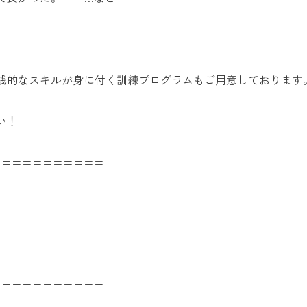
践的なスキルが身に付く訓練プログラムもご用意しております
い！
===========
===========