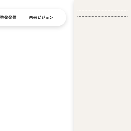
啓発発信
未来ビジョン
会
社
バリ
ダイ
アフ
バー
概
リー
シテ
要
ィ
問い合
経
お問い合
せ
営
わせ
理
念
ア
ビ
リ