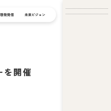
啓発発信
未来ビジョン
会
社
バリ
ダイ
アフ
バー
概
リー
シテ
要
ィ
ーを開催
問い合
経
お問い合
せ
営
わせ
理
念
ア
ビ
リ