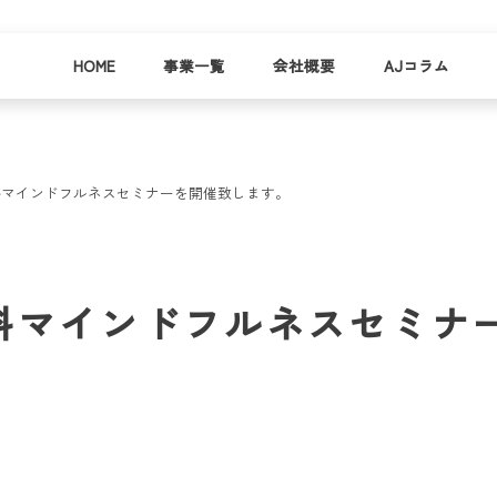
HOME
事業一覧
会社概要
AJコラム
料マインドフルネスセミナーを開催致します。
business
company
就労
事業
会社
支援
一覧
概要
事業所一
料マインドフルネスセミナ
お
覧
わ
就業事例
一覧
就労支援
コラム
資料請求