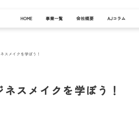
HOME
事業一覧
会社概要
AJコラム
ジネスメイクを学ぼう！
business
company
就労
事業
会社
支援
一覧
概要
事業所一
ジネスメイクを学ぼう！
お
覧
わ
就業事例
一覧
就労支援
コラム
資料請求