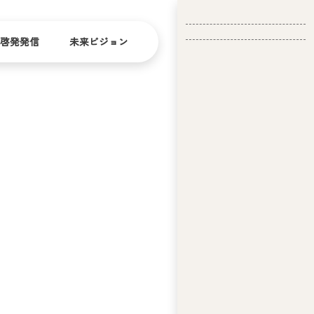
啓発発信
未来ビジョン
会
社
バリ
ダイ
アフ
バー
概
リー
シテ
要
ィ
問い合
経
お問い合
せ
営
わせ
理
念
ア
ビ
リ