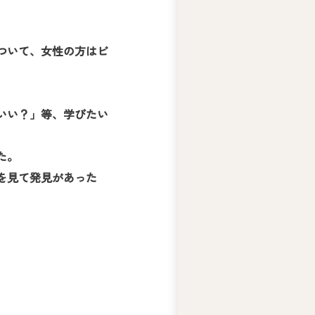
テ
ィ
ー
ついて、女性の方はビ
ズ
ジ
ャ
ス
いい？」等、学びたい
コ
の
人
た。
権
を見て発見があった
基
本
方
針
ア
ビ
リ
テ
ィ