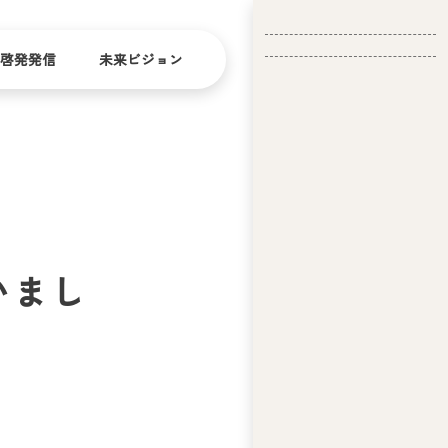
啓発発信
未来ビジョン
会
社
バリ
ダイ
アフ
バー
概
リー
シテ
要
ィ
いまし
問い合
経
お問い合
せ
営
わせ
理
念
ア
ビ
リ