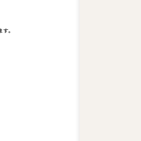
ー
ズ
綱
領
ます。
プ
ラ
イ
バ
シ
ー
ポ
リ
シ
ー