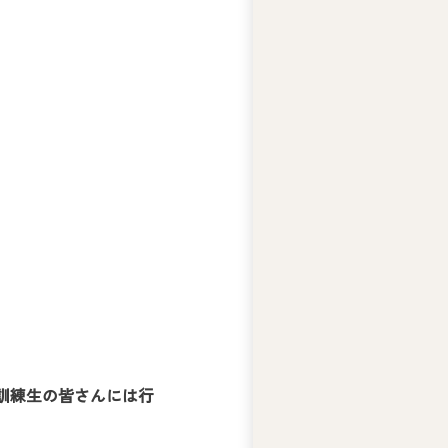
テ
ィ
ー
ズ
ジ
ャ
ス
コ
の
人
権
基
本
方
針
ア
ビ
訓練生の皆さんには行
リ
テ
ィ