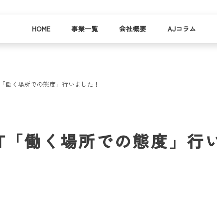
HOME
事業一覧
会社概要
AJコラム
T「働く場所での態度」行いました！
business
company
就労
事業
会社
支援
一覧
概要
事業所一
T「働く場所での態度」行
お
覧
わ
就業事例
一覧
就労支援
コラム
資料請求