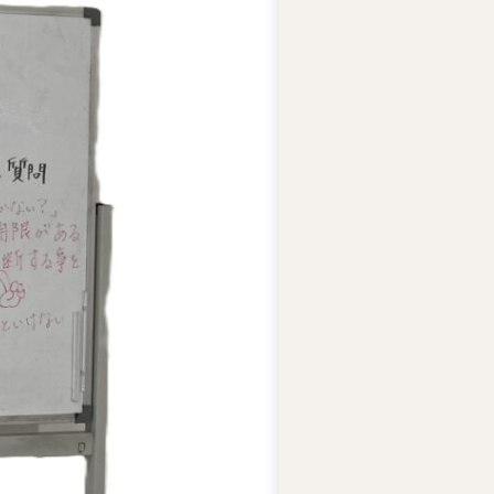
ー
ズ
綱
領
プ
ラ
イ
バ
シ
ー
ポ
リ
シ
ー