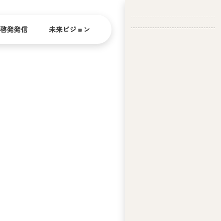
啓発発信
未来ビジョン
会
社
バリ
ダイ
アフ
バー
概
リー
シテ
要
ィ
」
問い合
経
お問い合
せ
営
わせ
理
念
ア
ビ
リ