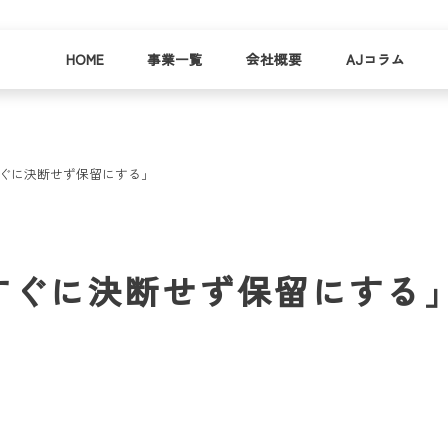
HOME
事業一覧
会社概要
AJコラム
すぐに決断せず保留にする」
business
company
就労
事業
会社
支援
一覧
概要
事業所一
すぐに決断せず保留にする
お
覧
わ
就業事例
一覧
就労支援
コラム
資料請求