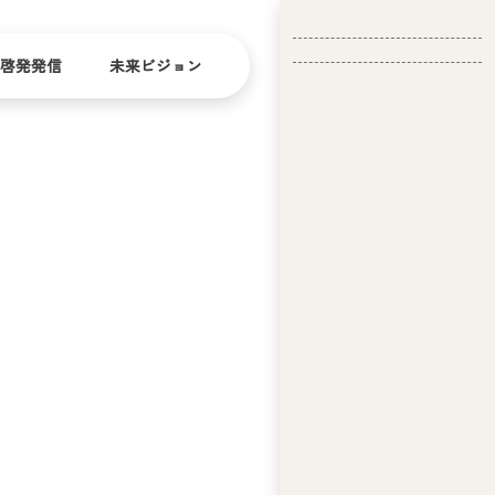
啓発発信
未来ビジョン
会
社
バリ
ダイ
アフ
バー
概
リー
シテ
要
ィ
問い合
経
お問い合
せ
営
わせ
理
念
ア
ビ
リ