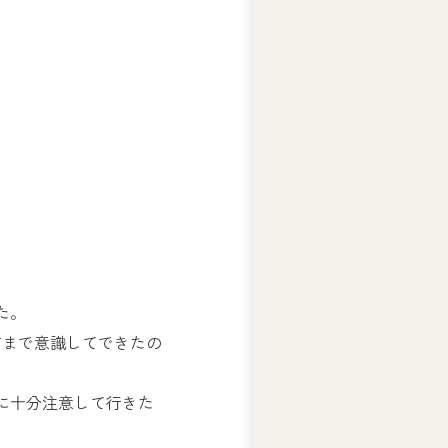
テ
ィ
ー
ズ
ジ
ャ
ス
コ
の
人
権
基
本
方
た。
針
方まで意識してできたの
ア
ビ
に十分注意して行きた
リ
テ
ィ