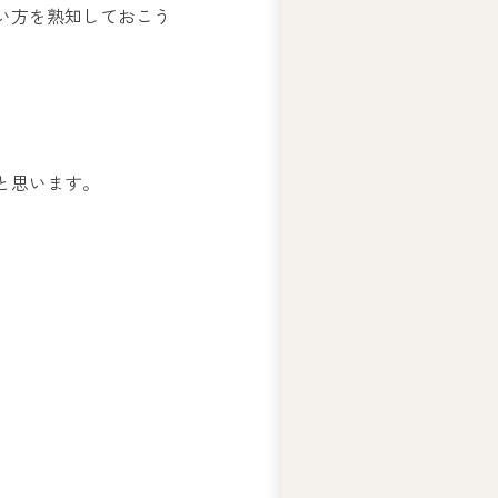
い方を熟知しておこう
ー
ズ
綱
領
プ
ラ
と思います。
イ
バ
シ
ー
ポ
リ
シ
ー