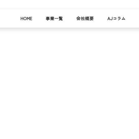
HOME
事業一覧
会社概要
AJコラム
business
company
就労
事業
会社
支援
一覧
概要
事業所一
お
覧
わ
就業事例
一覧
就労支援
コラム
資料請求