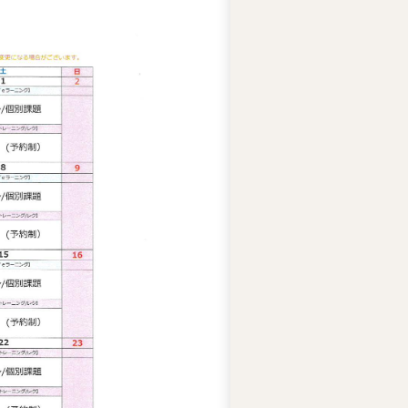
テ
ィ
ー
ズ
ジ
ャ
ス
コ
の
人
権
基
本
方
針
ア
ビ
リ
テ
ィ