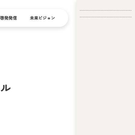
啓発発信
未来ビジョン
会
社
バリ
ダイ
アフ
バー
概
リー
シテ
要
ィ
ール
問い合
経
お問い合
せ
営
わせ
理
念
ア
ビ
リ