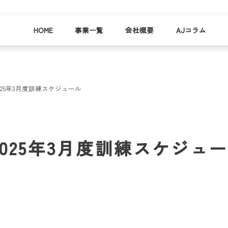
HOME
事業一覧
会社概要
AJコラム
25年3月度訓練スケジュール
business
company
就労
事業
会社
支援
一覧
概要
事業所一
025年3月度訓練スケジュ
お
覧
わ
就業事例
一覧
就労支援
コラム
資料請求