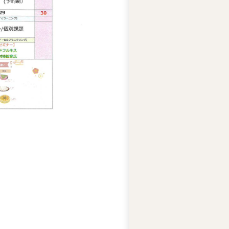
ー
ズ
綱
領
プ
ラ
イ
バ
シ
ー
ポ
リ
シ
ー