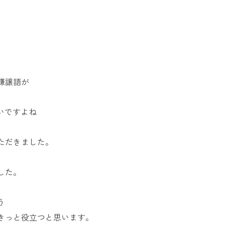
お問い合
わせ
よくある
ご質問
謙譲語が
いですよね
ただきました。
した。
う
きっと役立つと思います。