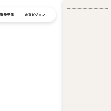
啓発発信
未来ビジョン
会
社
バリ
ダイ
アフ
バー
概
リー
シテ
要
ィ
問い合
経
お問い合
せ
営
わせ
理
念
ア
ビ
リ