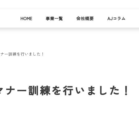
HOME
事業一覧
会社概要
AJコラム
マナー訓練を行いました！
business
company
就労
事業
会社
支援
一覧
概要
事業所一
マナー訓練を行いました！
お
覧
わ
就業事例
一覧
就労支援
コラム
資料請求