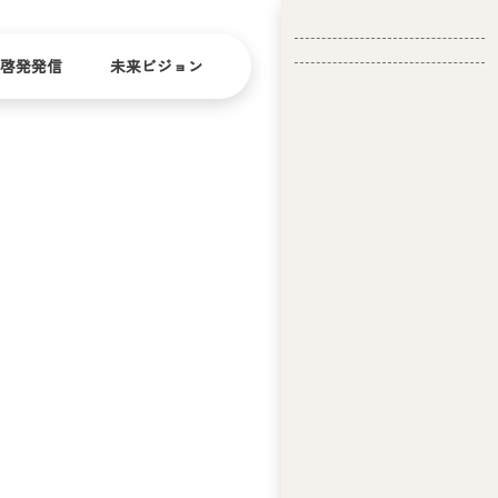
啓発発信
未来ビジョン
会
社
バリ
ダイ
アフ
バー
概
リー
シテ
要
ィ
問い合
経
お問い合
せ
営
わせ
理
念
ア
ビ
リ