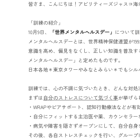
皆さま、こんにちは！アビリティーズジャスコ海
「訓練の紹介」
10月9日、
「世界メンタルヘルスデー」
について訓
メンタルヘルスデーとは、世界精神保健連盟が19
意識を高め、偏見をなくし、正しい知識を普及する
メンタルヘルスデー」と定めたものです。
日本各地＊東京タワーやみなとみらい＊でもシル
訓練では、心の不調に気づいたとき、どんな対処
まずは
自分のストレスについて気づく事
が挙げら
・WRAPやピアサポート、認知行動療法などが有
・自分にフィットする主治医や薬、カウンセラー
・病気や障害を隠さずオープンにして、自分自身
その後、各自ストレスチェックを行い、グループ