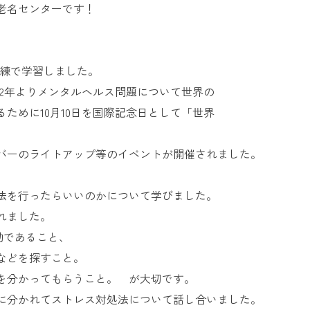
老名センターです！
お問い合
わせ
よくある
ご質問
練で学習しました。
92年よりメンタルヘルス問題について世界の
ために10月10日を国際記念日として「世界
バーのライトアップ等のイベントが開催されました。
法を行ったらいいのかについて学びました。
れました。
効であること、
などを探すこと。
を分かってもらうこと。 が大切です。
に分かれてストレス対処法について話し合いました。