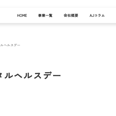
HOME
事業一覧
会社概要
AJコラム
タルヘルスデー
business
company
就労
事業
会社
支援
一覧
概要
事業所一
タルヘルスデー
お
覧
わ
就業事例
一覧
就労支援
コラム
資料請求