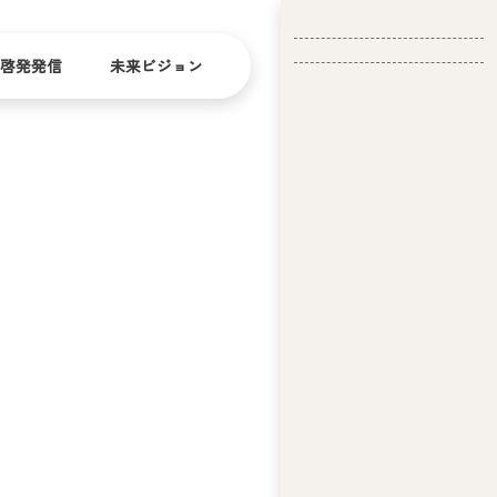
啓発発信
未来ビジョン
会
社
バリ
ダイ
アフ
バー
概
リー
シテ
要
ィ
問い合
経
お問い合
せ
営
わせ
理
念
ア
ビ
リ