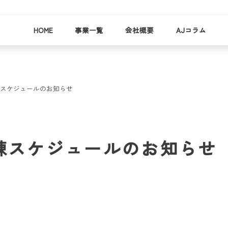
HOME
事業一覧
会社概要
AJコラム
練スケジュールのお知らせ
business
company
就労
事業
会社
支援
一覧
概要
事業所一
練スケジュールのお知らせ
お
覧
わ
就業事例
一覧
就労支援
コラム
資料請求