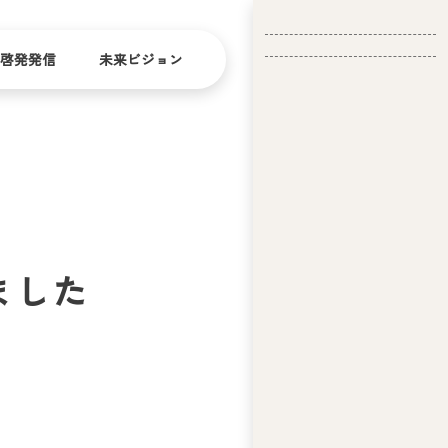
啓発発信
未来ビジョン
会
社
バリ
ダイ
アフ
バー
概
リー
シテ
要
ィ
ました
問い合
経
お問い合
せ
営
わせ
理
念
ア
ビ
リ