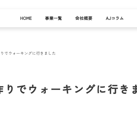
HOME
事業一覧
会社概要
AJコラム
作りでウォーキングに行きました
business
company
就労
事業
会社
支援
一覧
概要
事業所一
作りでウォーキングに行き
お
覧
わ
就業事例
一覧
就労支援
コラム
資料請求