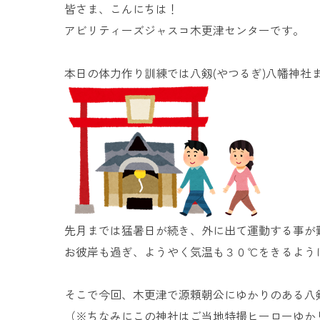
皆さま、こんにちは！
アビリティーズジャスコ木更津センターです。
本日の体力作り訓練では八剱(やつるぎ)八幡神社
先月までは猛暑日が続き、外に出て運動する事が
お彼岸も過ぎ、ようやく気温も３０℃をきるよう
そこで今回、木更津で源頼朝公にゆかりのある八剱
（※ちなみにこの神社はご当地特撮ヒーローゆか