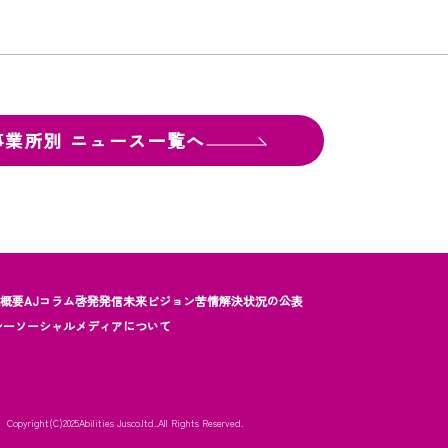
事業所別
ニュース一覧へ
社概要
AJコラム
啓発発信
未来ビジョン
苦情解決状況の公表
シー
ソーシャルメディアについて
Copyright(C)2025
Abilities Jusco.ltd..All Rights Reserved.