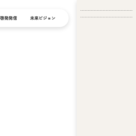
啓発発信
未来ビジョン
会
社
バリ
ダイ
アフ
バー
概
リー
シテ
要
ィ
問い合
経
お問い合
せ
営
わせ
理
念
ア
ビ
リ