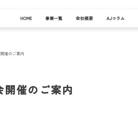
HOME
事業一覧
会社概要
AJコラム
会開催のご案内
business
company
就労
事業
会社
支援
一覧
概要
事業所一
会開催のご案内
お
覧
わ
就業事例
一覧
就労支援
コラム
資料請求