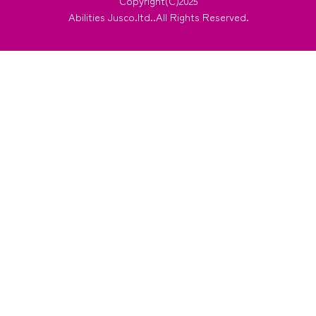
Copyright(C)2025
Abilities Jusco.ltd..All Rights Reserved.