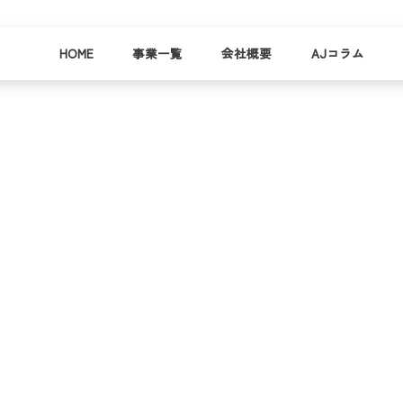
HOME
事業一覧
会社概要
AJコラム
business
company
就労
事業
会社
支援
一覧
概要
事業所一
お
覧
わ
就業事例
一覧
就労支援
コラム
資料請求