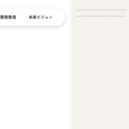
啓発発信
未来ビジョン
会
社
バリ
ダイ
アフ
バー
概
リー
シテ
要
ィ
問い合
経
お問い合
せ
営
わせ
理
念
ア
ビ
リ