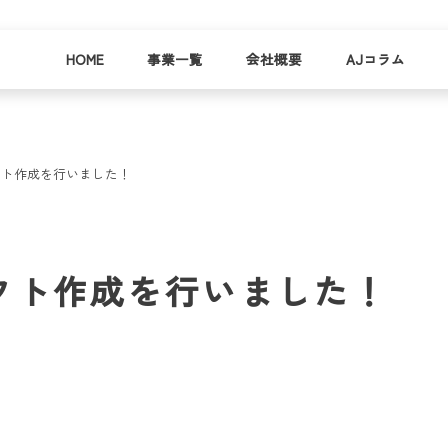
HOME
事業一覧
会社概要
AJコラム
フト作成を行いました！
business
company
就労
事業
会社
支援
一覧
概要
事業所一
フト作成を行いました！
お
覧
わ
就業事例
一覧
就労支援
コラム
資料請求