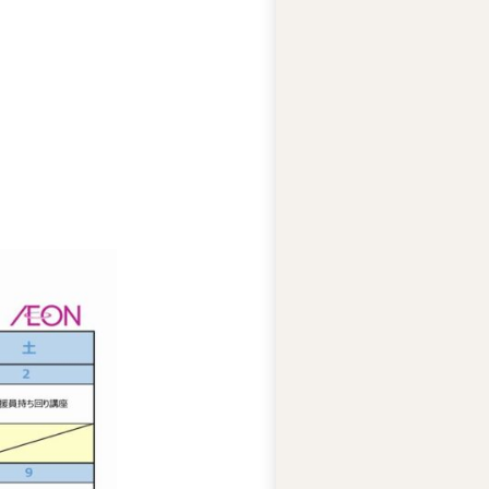
テ
ィ
ー
ズ
ジ
ャ
ス
コ
の
人
権
基
本
方
針
ア
ビ
リ
テ
ィ