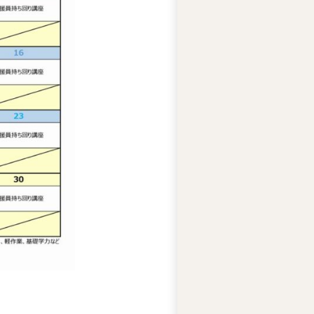
ー
ズ
綱
領
プ
ラ
イ
バ
シ
ー
ポ
リ
シ
ー