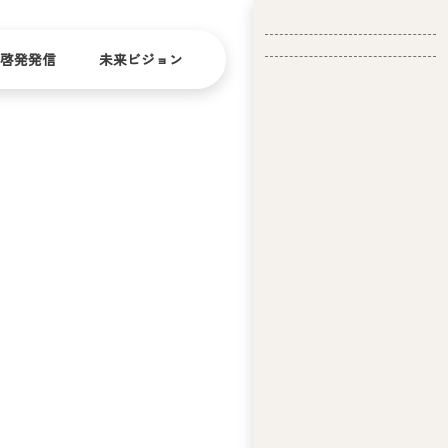
啓発発信
未来ビジョン
会
社
バリ
ダイ
アフ
バー
概
リー
シテ
要
ィ
問い合
経
お問い合
せ
営
わせ
理
念
ア
ビ
リ