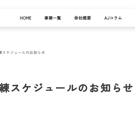
HOME
事業一覧
会社概要
AJコラム
練スケジュールのお知らせ
business
company
就労
事業
会社
支援
一覧
概要
事業所一
訓練スケジュールのお知らせ
お
覧
わ
就業事例
一覧
就労支援
コラム
資料請求