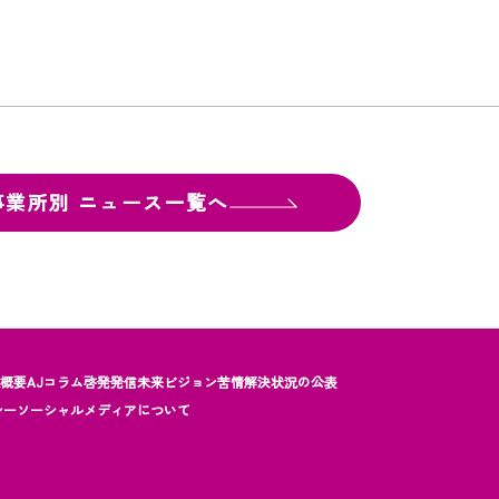
事業所別
ニュース一覧へ
社概要
AJコラム
啓発発信
未来ビジョン
苦情解決状況の公表
シー
ソーシャルメディアについて