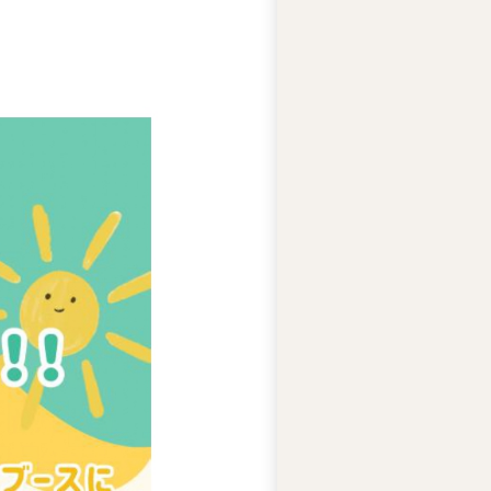
テ
ィ
ー
ズ
ジ
ャ
ス
コ
の
人
権
基
本
方
針
ア
ビ
リ
テ
ィ