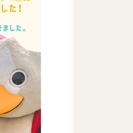
ー
ズ
綱
領
プ
ラ
イ
バ
シ
ー
ポ
リ
シ
ー