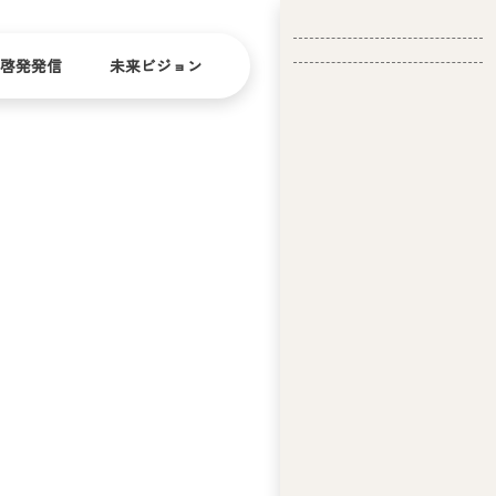
啓発発信
未来ビジョン
会
社
バリ
ダイ
アフ
バー
概
リー
シテ
要
ィ
問い合
経
お問い合
せ
営
わせ
理
念
ア
ビ
リ