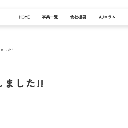
HOME
事業一覧
会社概要
AJコラム
した!!
business
company
就労
事業
会社
支援
一覧
概要
事業所一
ました!!
お
覧
わ
就業事例
一覧
就労支援
コラム
資料請求