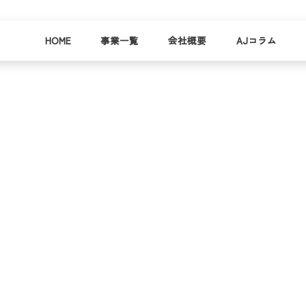
HOME
事業一覧
会社概要
AJコラム
business
company
就労
事業
会社
支援
一覧
概要
事業所一
お
覧
わ
就業事例
一覧
就労支援
コラム
資料請求