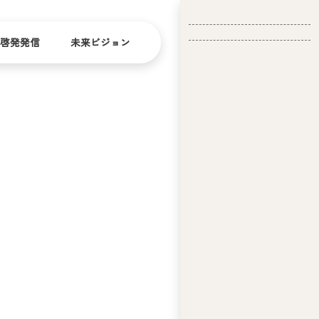
啓発発信
未来ビジョン
会
社
バリ
ダイ
アフ
バー
概
リー
シテ
要
ィ
問い合
経
お問い合
せ
営
わせ
理
念
ア
ビ
リ