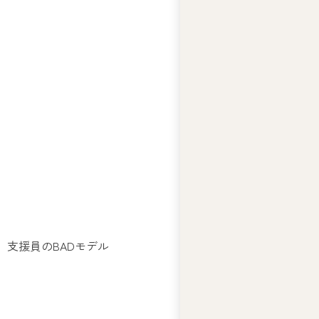
テ
ィ
ー
ズ
ジ
ャ
ス
コ
の
人
権
基
本
方
針
支援員のBADモデル
ア
ビ
リ
テ
ィ