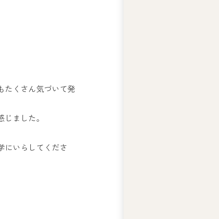
ー
ズ
綱
領
プ
ラ
イ
もたくさん気づいて発
バ
シ
ー
感じました。
ポ
リ
学にいらしてくださ
シ
ー