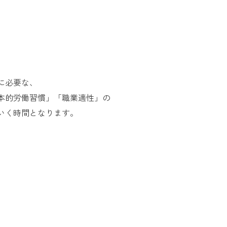
お問い合
わせ
よくある
ご質問
に必要な、
本的労働習慣」「職業適性」の
いく時間となります。