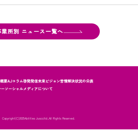
事業所別
ニュース一覧へ
社概要
AJコラム
啓発発信
未来ビジョン
苦情解決状況の公表
シー
ソーシャルメディアについて
Copyright(C)2025
Abilities Jusco.ltd..All Rights Reserved.