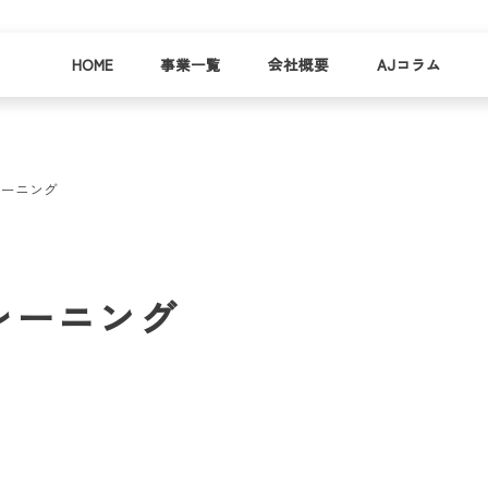
HOME
事業一覧
会社概要
AJコラム
レーニング
business
company
就労
事業
会社
支援
一覧
概要
事業所一
レーニング
お
覧
わ
就業事例
一覧
就労支援
コラム
資料請求