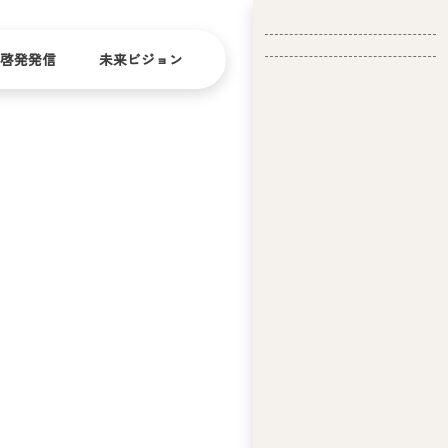
啓発発信
未来ビジョン
会
社
バリ
ダイ
アフ
バー
概
リー
シテ
要
ィ
問い合
経
お問い合
せ
営
わせ
理
念
ア
ビ
リ