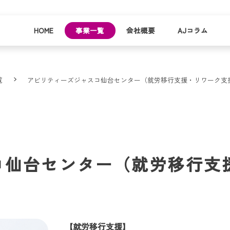
HOME
事業一覧
会社概要
AJコラム
覧
アビリティーズジャスコ仙台センター（就労移行支援・リワーク支
business
company
就労
事業
会社
支援
一覧
概要
事業所一
お
覧
わ
コ仙台センター（就労移行支
就業事例
一覧
就労支援
コラム
資料請求
【就労移行支援】