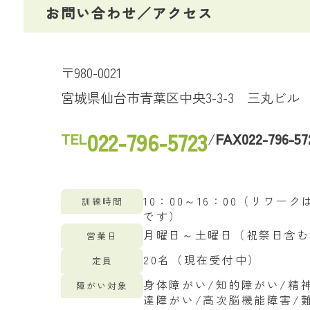
お問い合わせ／アクセス
〒980-0021
宮城県仙台市青葉区中央3-3-3 三丸ビル 
022-796-5723
TEL
/
FAX
022-796-57
10：00～16：00（リワー
訓練時間
です）
月曜日～土曜日（祝祭日含
営業日
20名（現在受付中）
定員
身体障がい/知的障がい/精
障がい対象
達障がい/高次脳機能障害/