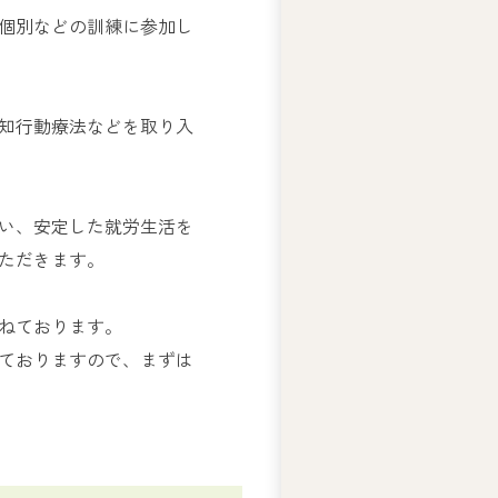
テ
個別などの訓練に参加し
ィ
ー
ズ
ジ
知行動療法などを取り入
ャ
ス
コ
の
い、安定した就労生活を
人
ただきます。
権
基
本
ねております。
方
ておりますので、まずは
針
ア
ビ
リ
テ
ィ