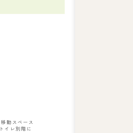
ー
ズ
綱
領
プ
ラ
イ
バ
シ
ー
ポ
リ
シ
ー
子移動スペース
的トイレ別階に