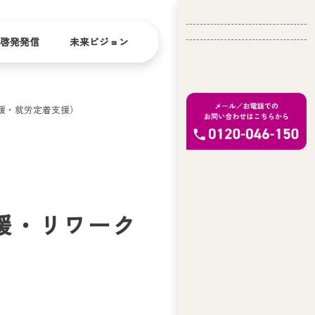
啓発発信
未来ビジョン
援・就労定着支援）
会
社
バリ
ダイ
アフ
バー
概
リー
シテ
要
ィ
問い合
経
お問い合
せ
営
援・リワーク
わせ
理
念
ア
ビ
リ