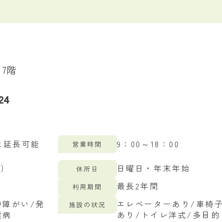
7階
24
クは延長可能
9：00～18：00
営業時間
む）
日曜日・年末年始
休所日
最長2年間
利用期間
神障がい/発
エレベーターあり/車椅
施設の状況
難病
あり/トイレ洋式/多目