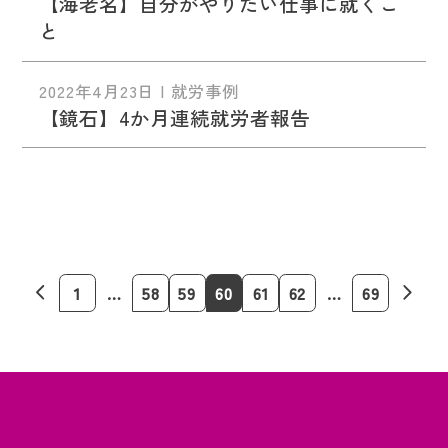
【海老名】自分がやりたい仕事に就くこ
と
2022年4月23日 | 就労事例
【鏡石】4か月連続就労者報告
1
…
58
59
60
61
62
…
69