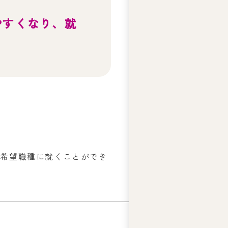
テ
ィ
やすくなり、就
ー
ズ
ジ
ャ
ス
コ
の
人
権
基
本
方
ら希望職種に就くことができ
針
ア
ビ
リ
テ
ィ