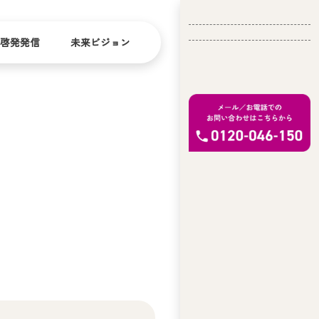
啓発発信
未来ビジョン
会
社
バリ
ダイ
アフ
バー
概
リー
シテ
要
ィ
問い合
経
お問い合
せ
営
わせ
理
念
ア
ビ
リ