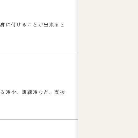
ー
ズ
綱
を身に付けることが出来ると
領
プ
ラ
イ
バ
シ
ー
ポ
リ
する時や、訓練時など、支援
シ
ー