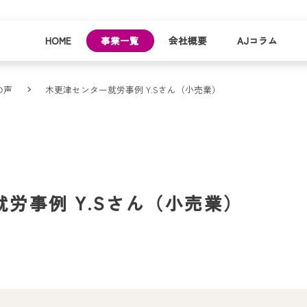
HOME
事業一覧
会社概要
AJコラム
の声
木更津センター就労事例 Y.Sさん（小売業）
business
company
就労
事業
会社
支援
一覧
概要
事業所一
お
労事例 Y.Sさん（小売業）
覧
わ
就業事例
一覧
就労支援
コラム
資料請求