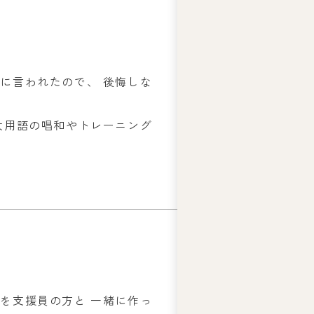
ー
ズ
綱
領
に言われたので、 後悔しな
プ
ラ
イ
大用語の唱和やトレーニング
バ
シ
ー
ポ
リ
シ
ー
を支援員の方と 一緒に作っ