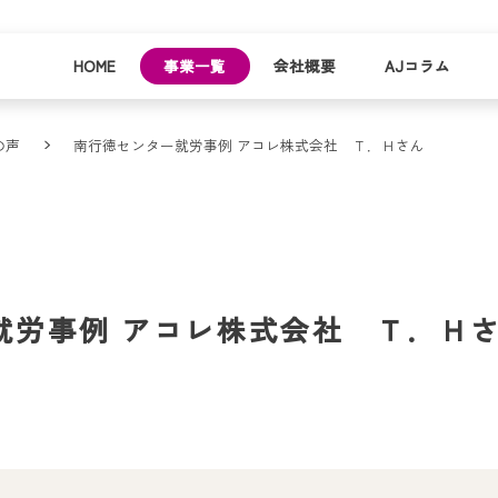
HOME
事業一覧
会社概要
AJコラム
の声
南行徳センター就労事例 アコレ株式会社 Ｔ．Ｈさん
business
company
就労
事業
会社
支援
一覧
概要
事業所一
お
就労事例 アコレ株式会社 Ｔ．Ｈ
覧
わ
就業事例
一覧
就労支援
コラム
資料請求