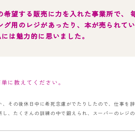
お問い合
の希望する販売に力を入れた事業所で、 
わせ
よくある
ング用のレジがあったり、本が売られてい
ご質問
私には魅力的に思いました。
簡単に教えてください。
い、その後休日中に希死念慮がでたりしたので、仕事を
所し、たくさんの訓練の中で鍛えられ、スーパーのレジ