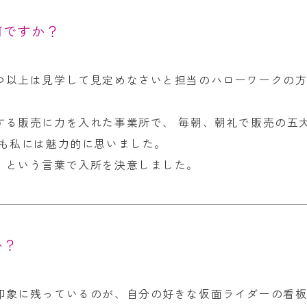
何ですか？
つ以上は見学して見定めなさいと担当のハローワークの方
する販売に力を入れた事業所で、 毎朝、朝礼で販売の五
ても私には魅力的に思いました。
」という言葉で入所を決意しました。
か？
印象に残っているのが、自分の好きな仮面ライダーの看板