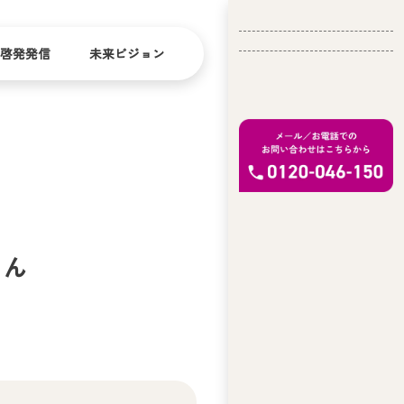
啓発発信
未来ビジョン
会
社
バリ
ダイ
アフ
バー
概
リー
シテ
要
ィ
問い合
経
さん
お問い合
せ
営
わせ
理
念
ア
ビ
リ