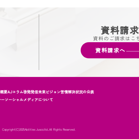
資料請
資料のご請求はこ
資料請求へ
社概要
AJコラム
啓発発信
未来ビジョン
苦情解決状況の公表
シー
ソーシャルメディアについて
Copyright(C)2025
Abilities Jusco.ltd..All Rights Reserved.