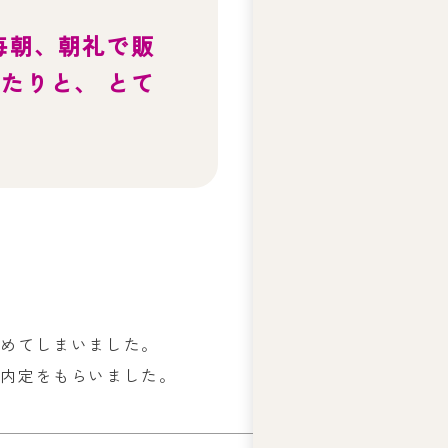
テ
ィ
毎朝、朝礼で販
ー
ズ
たりと、 とて
ジ
ャ
ス
コ
の
人
権
基
本
方
針
辞めてしまいました。
ア
の内定をもらいました。
ビ
リ
テ
ィ