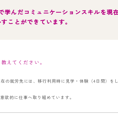
お問い合
で学んだコミュニケーションスキルを現
わせ
よくある
かすことができています。
ご質問
に教えてください。
現在の就労先には、移行利用時に見学・体験（4日間）を
、意欲的に仕事へ取り組めています。