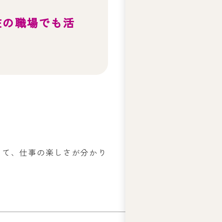
テ
ィ
在の職場でも活
ー
ズ
ジ
ャ
ス
コ
の
人
権
基
本
方
して、仕事の楽しさが分かり
針
ア
ビ
リ
テ
ィ