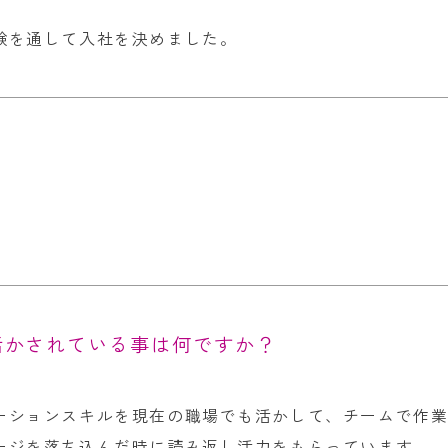
験を通して入社を決めました。
？
。
活かされている事は何ですか？
ーションスキルを現在の職場でも活かして、チームで作
ージを落ち込んだ時に読み返し活力をもらっています。