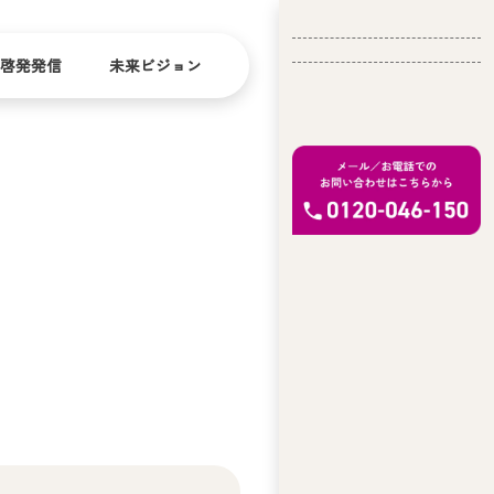
啓発発信
未来ビジョン
会
社
バリ
ダイ
アフ
バー
概
リー
シテ
要
ィ
問い合
経
お問い合
せ
営
わせ
理
念
ア
ビ
リ