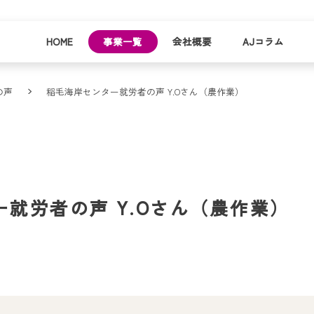
HOME
事業一覧
会社概要
AJコラム
の声
稲毛海岸センター就労者の声 Y.Oさん（農作業）
business
company
就労
事業
会社
支援
一覧
概要
事業所一
お
就労者の声 Y.Oさん（農作業）
覧
わ
就業事例
一覧
就労支援
コラム
資料請求