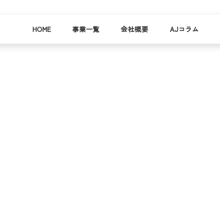
HOME
事業一覧
会社概要
AJコラム
business
company
就労
事業
会社
支援
一覧
概要
事業所一
お
覧
わ
就業事例
一覧
就労支援
コラム
資料請求