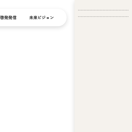
啓発発信
未来ビジョン
会
社
バリ
ダイ
アフ
バー
概
リー
シテ
要
ィ
問い合
経
お問い合
せ
営
わせ
理
念
ア
ビ
リ