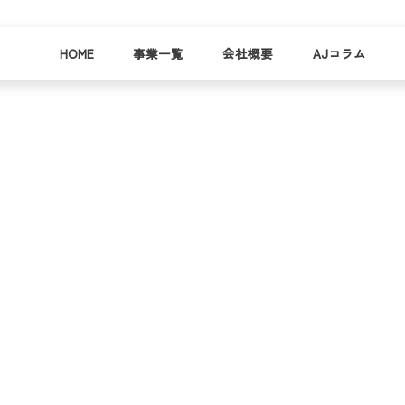
HOME
事業一覧
会社概要
AJコラム
business
company
就労
事業
会社
支援
一覧
概要
事業所一
お
覧
わ
就業事例
一覧
就労支援
コラム
資料請求