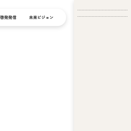
啓発発信
未来ビジョン
会
社
バリ
ダイ
アフ
バー
概
リー
シテ
要
ィ
問い合
経
お問い合
せ
営
わせ
理
念
ア
ビ
リ